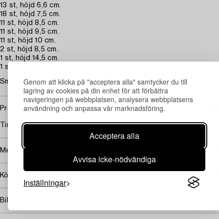
13 st, höjd 6,6 cm.
18 st, höjd 7,5 cm.
11 st, höjd 8,5 cm.
11 st, höjd 9,5 cm.
11 st, höjd 10 cm.
2 st, höjd 8,5 cm.
1 st, höjd 14,5 cm.
1 st ishink, höjd 14 cm.
Genom att klicka på "acceptera alla" samtycker du till
Smärre slitage. Helhetsintrycket är gott.
lagring av cookies på din enhet för att förbättra
navigeringen på webbplatsen, analysera webbplatsens
användning och anpassa vår marknadsföring.
Proveniens
Timo Sarpanevas samling.
Acceptera alla
Mer om Timo Sarpaneva
Avvisa icke-nödvändiga
Köpinformation
Inställningar
Bildrättigheter