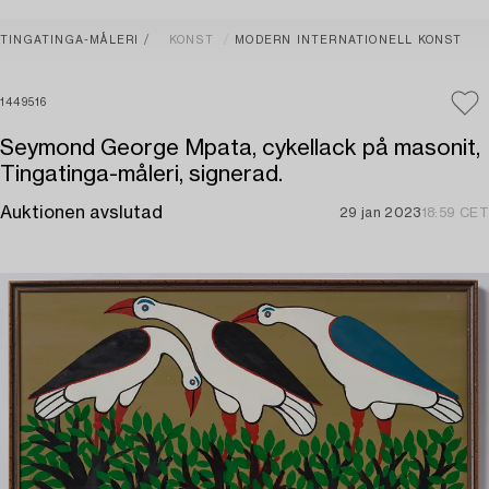
TINGATINGA-MÅLERI
KONST
MODERN INTERNATIONELL KONST
1449516
Seymond George Mpata, cykellack på masonit,
Tingatinga-måleri, signerad.
Auktionen avslutad
29 jan 2023
18:59 CET