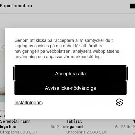
Köpinformation
Andra har även tittat på
Genom att klicka på "acceptera alla" samtycker du till
lagring av cookies på din enhet för att förbättra
navigeringen på webbplatsen, analysera webbplatsens
användning och anpassa vår marknadsföring.
Acceptera alla
Avvisa icke-nödvändiga
Inställningar
1732441
1727873
1
James Taylor
Bjørn Halby
J
Segelbåt i hamn.
Takåsar.
"
Inga bud
6d 2 tim
Inga bud
5d 23 tim
I
Utropspris
300 EUR
Utropspris
2 500 SEK
U