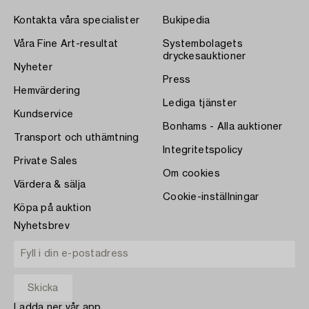
Kontakta våra specialister
Bukipedia
Våra Fine Art-resultat
Systembolagets
dryckesauktioner
Nyheter
Press
Hemvärdering
Lediga tjänster
Kundservice
Bonhams - Alla auktioner
Transport och uthämtning
Integritetspolicy
Private Sales
Om cookies
Värdera & sälja
Cookie-inställningar
Köpa på auktion
Nyhetsbrev
Ladda ner vår app