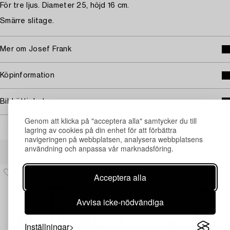
För tre ljus. Diameter 25, höjd 16 cm.
Smärre slitage.
Mer om Josef Frank
Köpinformation
Bildrättigheter
Genom att klicka på "acceptera alla" samtycker du till
lagring av cookies på din enhet för att förbättra
navigeringen på webbplatsen, analysera webbplatsens
Andra har även tittat på
användning och anpassa vår marknadsföring.
Acceptera alla
Avvisa icke-nödvändiga
Inställningar