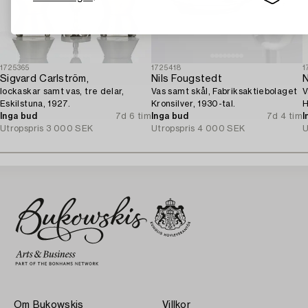
1725365
1725418
1
Sigvard Carlström,
Nils Fougstedt
N
lockaskar samt vas, tre delar,
Vas samt skål, Fabriksaktiebolaget
V
Eskilstuna, 1927.
Kronsilver, 1930-tal.
H
Inga bud
7d 6 tim
Inga bud
7d 4 tim
S
I
Utropspris
3 000 SEK
Utropspris
4 000 SEK
U
Om Bukowskis
Villkor