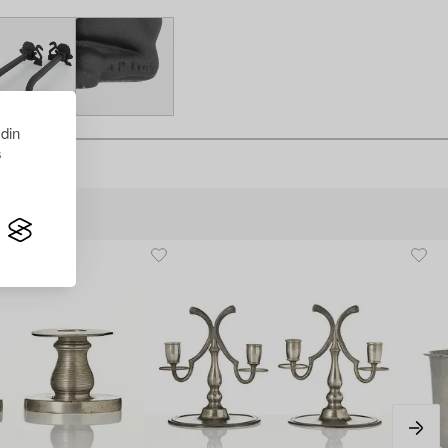
 din
s