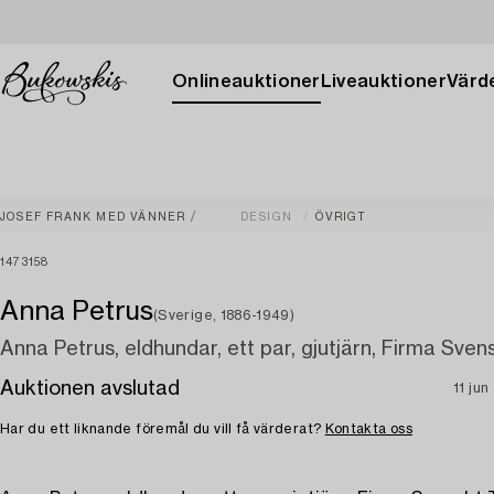
Onlineauktioner
Liveauktioner
Värde
JOSEF FRANK MED VÄNNER
DESIGN
ÖVRIGT
1473158
Anna Petrus
(Sverige, 1886-1949)
Anna Petrus, eldhundar, ett par, gjutjärn, Firma Sven
Auktionen avslutad
11 ju
Har du ett liknande föremål du vill få värderat?
Kontakta oss