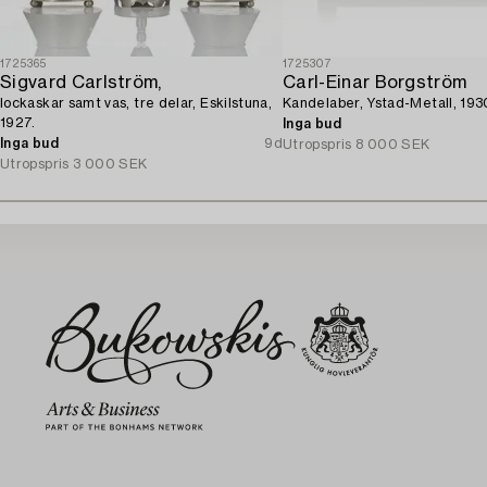
1725365
1725307
Sigvard Carlström,
Carl-Einar Borgström
lockaskar samt vas, tre delar, Eskilstuna,
Kandelaber, Ystad-Metall, 1930
1927.
Inga bud
Inga bud
9d
Utropspris
8 000 SEK
Utropspris
3 000 SEK