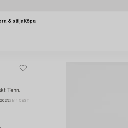
ra & sälja
Köpa
skt Tenn.
n 2023
21:14 CEST