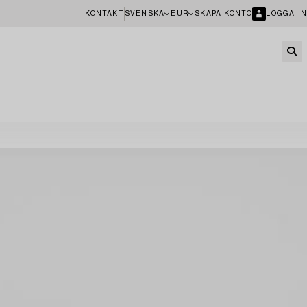
KONTAKT
SVENSKA
EUR
SKAPA KONTO
LOGGA IN