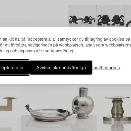
att klicka på "acceptera alla" samtycker du till lagring av cookies på
för att förbättra navigeringen på webbplatsen, analysera webbplatsen
ning och anpassa vår marknadsföring.
Andra har även tittat på
eptera alla
Avvisa icke-nödvändiga
Inställningar