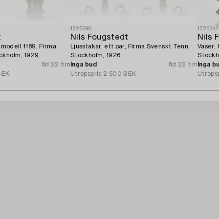
1725298
172524
t
Nils Fougstedt
Nils 
, modell 1189, Firma
Ljusstakar, ett par, Firma Svenskt Tenn,
Vaser, 
ckholm, 1929.
Stockholm, 1926.
Stockh
8d 22 tim
Inga bud
8d 22 tim
Inga b
SEK
Utropspris
2 500 SEK
Utrops