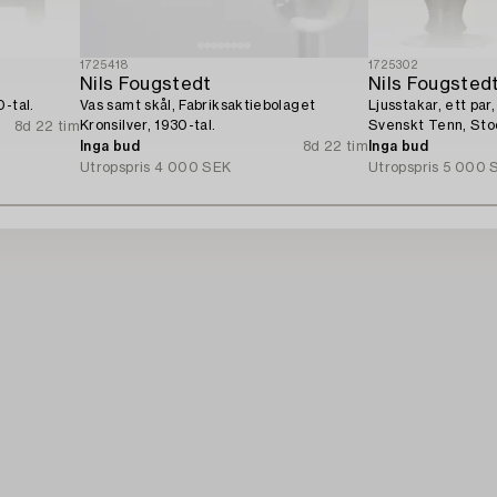
1725418
1725302
Nils Fougstedt
Nils Fougsted
-tal.
Vas samt skål, Fabriksaktiebolaget
Ljusstakar, ett par
Kronsilver, 1930-tal.
Svenskt Tenn, Sto
8d 22 tim
Inga bud
8d 22 tim
Inga bud
Utropspris
4 000 SEK
Utropspris
5 000 