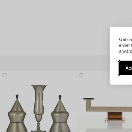
Genom 
enhet 
använd
Acc