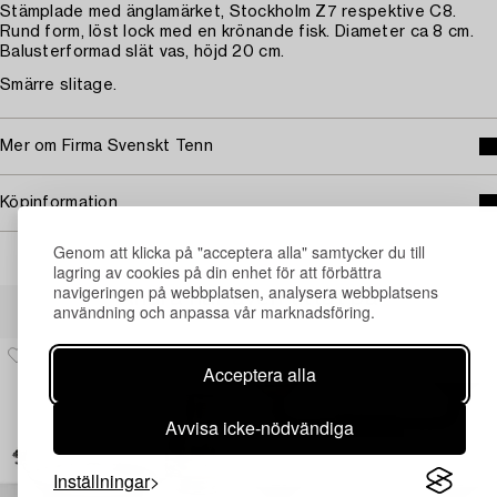
Stämplade med änglamärket, Stockholm Z7 respektive C8.
Rund form, löst lock med en krönande fisk. Diameter ca 8 cm.
Balusterformad slät vas, höjd 20 cm.
Smärre slitage.
Mer om Firma Svenskt Tenn
Köpinformation
Genom att klicka på "acceptera alla" samtycker du till
lagring av cookies på din enhet för att förbättra
navigeringen på webbplatsen, analysera webbplatsens
Andra har även tittat på
användning och anpassa vår marknadsföring.
Acceptera alla
Avvisa icke-nödvändiga
Inställningar