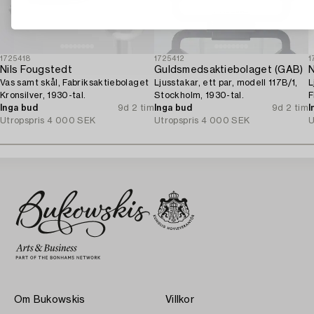
1725418
1725412
1
Nils Fougstedt
Guldsmedsaktiebolaget (GAB)
N
Vas samt skål, Fabriksaktiebolaget
Ljusstakar, ett par, modell 117B/1,
L
Kronsilver, 1930-tal.
Stockholm, 1930-tal.
F
Inga bud
9d 2 tim
Inga bud
9d 2 tim
1
I
Utropspris
4 000 SEK
Utropspris
4 000 SEK
U
Om Bukowskis
Villkor