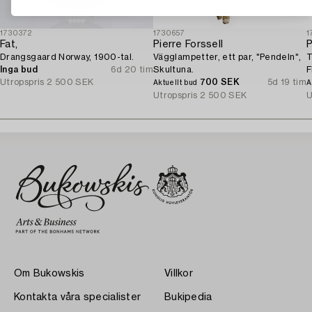
1730372
1730657
1
Fat,
Pierre Forssell
P
Drangsgaard Norway, 1900-tal.
Vägglampetter, ett par, "Pendeln",
T
Inga bud
6d 20 tim
Skultuna.
F
Utropspris
2 500 SEK
700 SEK
5d 19 tim
Aktuellt bud
A
Utropspris
2 500 SEK
U
Om Bukowskis
Villkor
Kontakta våra specialister
Bukipedia