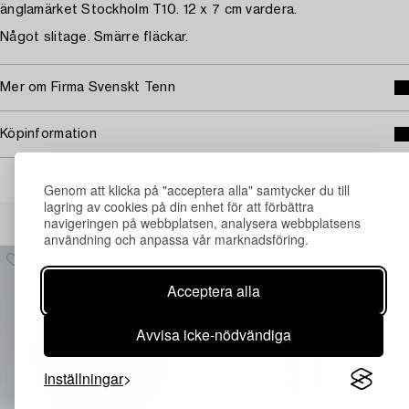
änglamärket Stockholm T10. 12 x 7 cm vardera.
Något slitage. Smärre fläckar.
Mer om Firma Svenskt Tenn
Köpinformation
Genom att klicka på "acceptera alla" samtycker du till
lagring av cookies på din enhet för att förbättra
Andra har även tittat på
navigeringen på webbplatsen, analysera webbplatsens
användning och anpassa vår marknadsföring.
Acceptera alla
Avvisa icke-nödvändiga
Inställningar