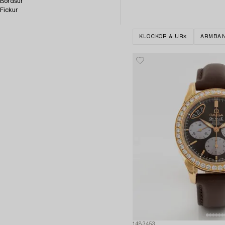
Bordsur
Fickur
KLOCKOR & UR
ARMBA
1483453