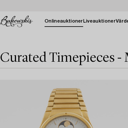
Onlineauktioner
Liveauktioner
Värde
Curated Timepieces - 