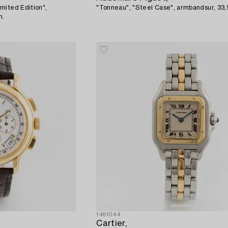
mited Edition",
"Tonneau", "Steel Case", armbandsur, 33
m.
1481044
Cartier,