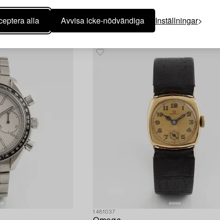
Cartier,
 mm.
Santos Ronde Octagon, armbandsur, 29 
eptera alla
Avvisa icke-nödvändiga
Inställningar
1481037