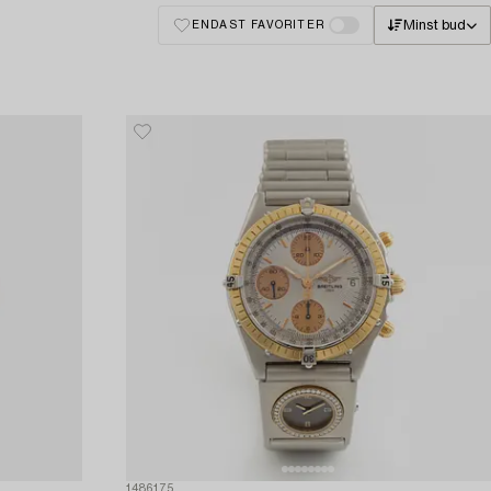
Minst bud
ENDAST FAVORITER
1486175