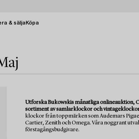
ra & sälja
Köpa
Maj
Utforska Bukowskis månatliga onlineauktion, C
sortiment av samlarklockor och vintageklockor
klockor från toppmärken som Audemars Piguet
Cartier, Zenith och Omega. Våra noggrant utval
förstagångsbudgivare.