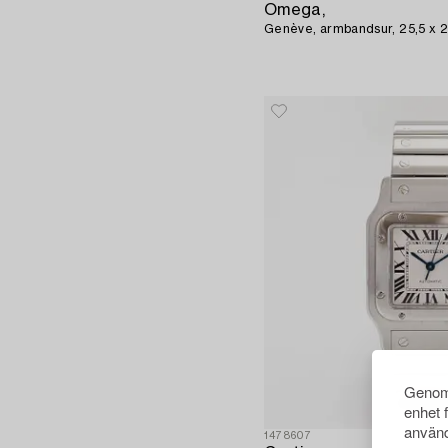
Omega,
Genève, armbandsur, 25,5 x 2
Genom 
enhet 
använd
1478607