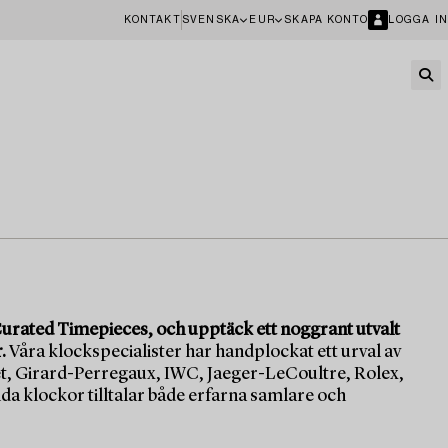
KONTAKT
SVENSKA
EUR
SKAPA KONTO
LOGGA IN
urated Timepieces, och upptäck ett noggrant utvalt
.
Våra klockspecialister har handplockat ett urval av
, Girard-Perregaux, IWC, Jaeger-LeCoultre, Rolex,
da klockor tilltalar både erfarna samlare och