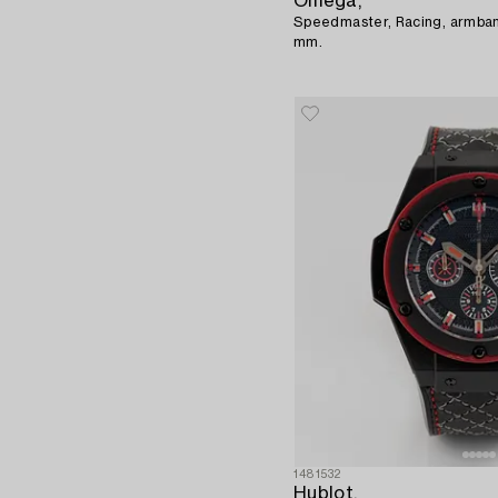
Omega,
Speedmaster, Racing, armban
mm.
1481532
Hublot,