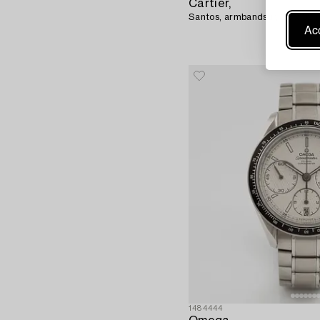
Cartier,
Santos, armbandsur, 32 x 32
Acc
1484444