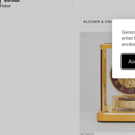
Bordsur
Fickur
KLOCKOR & UR
BORDS
Genom 
enhet 
använd
Acc
1478609