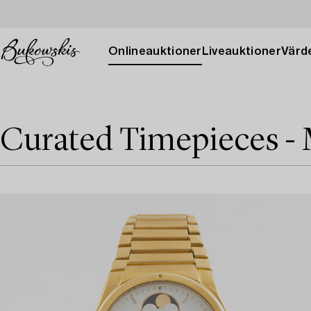
Onlineauktioner
Liveauktioner
Värde
Curated Timepieces - 