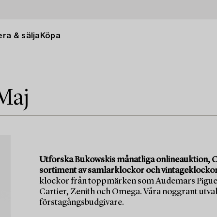
ra & sälja
Köpa
Maj
Utforska Bukowskis månatliga onlineauktion, C
sortiment av samlarklockor och vintageklockor
klockor från toppmärken som Audemars Piguet
Cartier, Zenith och Omega. Våra noggrant utval
förstagångsbudgivare.