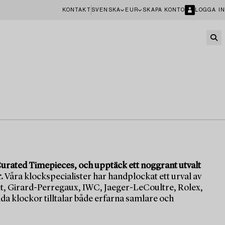
KONTAKT
SVENSKA
EUR
SKAPA KONTO
LOGGA IN
urated Timepieces, och upptäck ett noggrant utvalt
.
Våra klockspecialister har handplockat ett urval av
, Girard-Perregaux, IWC, Jaeger-LeCoultre, Rolex,
da klockor tilltalar både erfarna samlare och