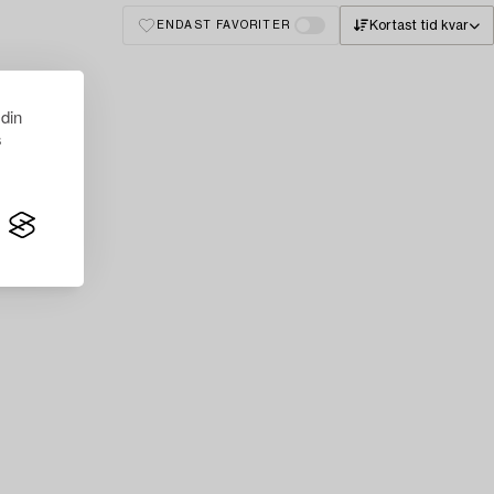
Kortast tid kvar
ENDAST FAVORITER
 din
s