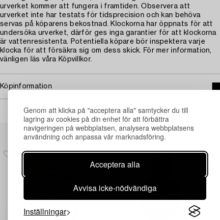
urverket kommer att fungera i framtiden. Observera att
urverket inte har testats för tidsprecision och kan behöva
servas på köparens bekostnad. Klockorna har öppnats för att
undersöka urverket, därför ges inga garantier för att klockorna
är vattenresistenta. Potentiella köpare bör inspektera varje
klocka för att försäkra sig om dess skick. För mer information,
vänligen läs våra Köpvillkor.
Köpinformation
Genom att klicka på "acceptera alla" samtycker du till
lagring av cookies på din enhet för att förbättra
navigeringen på webbplatsen, analysera webbplatsens
Andra har även tittat på
användning och anpassa vår marknadsföring.
Acceptera alla
Avvisa icke-nödvändiga
Inställningar