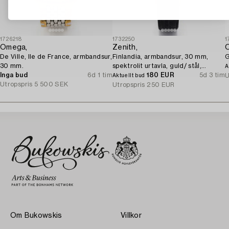
1726218
1732250
1
Omega,
Zenith,
De Ville, Ile de France, armbandsur,
Finlandia, armbandsur, 30 mm,
G
30 mm.
spektrolit urtavla, guld/ stål,
A
Inga bud
6d 1 tim
quartz.
180 EUR
5d 3 tim
U
Aktuellt bud
Utropspris
5 500 SEK
Utropspris
250 EUR
Om Bukowskis
Villkor