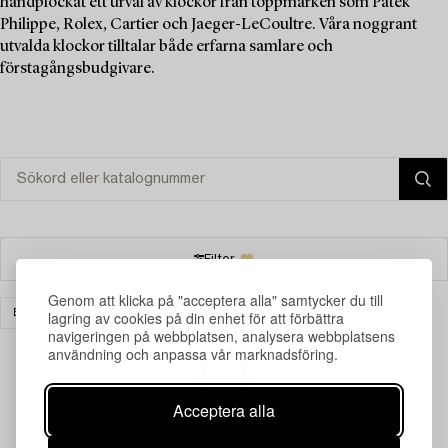
handplockat ett urval av klockor från toppmärken som Patek
Philippe, Rolex, Cartier och Jaeger-LeCoultre. Våra noggrant
utvalda klockor tilltalar både erfarna samlare och
förstagångsbudgivare.
Filter
Genom att klicka på "acceptera alla" samtycker du till
BÖCKER & HANDSKRIFTER
RENSA ALLA
lagring av cookies på din enhet för att förbättra
navigeringen på webbplatsen, analysera webbplatsens
användning och anpassa vår marknadsföring.
Acceptera alla
Din sökning gav ingen träff just nu.