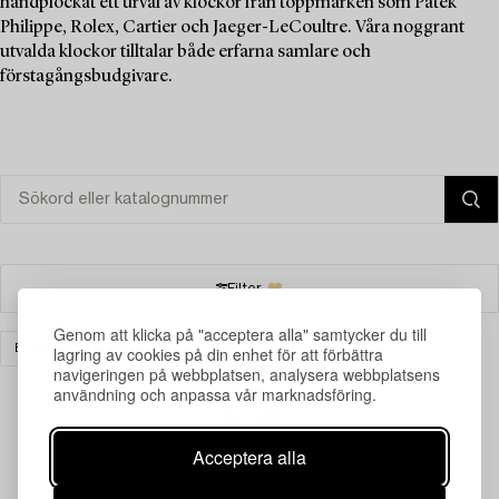
handplockat ett urval av klockor från toppmärken som Patek
Philippe, Rolex, Cartier och Jaeger-LeCoultre. Våra noggrant
utvalda klockor tilltalar både erfarna samlare och
förstagångsbudgivare.
Filter
Genom att klicka på "acceptera alla" samtycker du till
BÖCKER & HANDSKRIFTER
RENSA ALLA
lagring av cookies på din enhet för att förbättra
navigeringen på webbplatsen, analysera webbplatsens
användning och anpassa vår marknadsföring.
Acceptera alla
Din sökning gav ingen träff just nu.