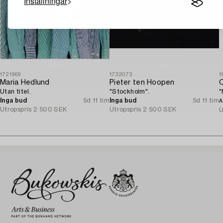
Inställningar
1721969
1732073
1
Maria Hedlund
Pieter ten Hoopen
C
Utan titel.
"Stockholm".
"
Inga bud
5d 11 tim
Inga bud
5d 11 tim
A
Utropspris
2 500 SEK
Utropspris
2 500 SEK
U