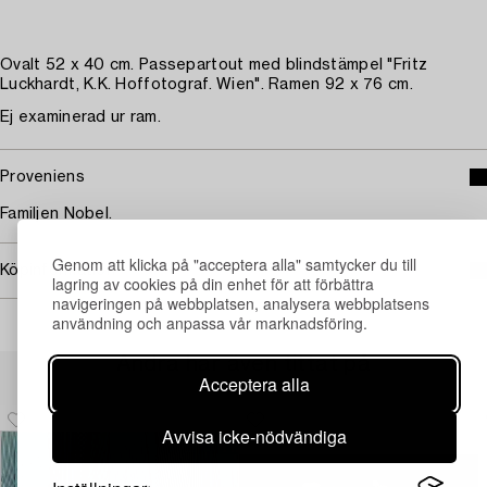
Ovalt 52 x 40 cm. Passepartout med blindstämpel "Fritz
Luckhardt, K.K. Hoffotograf. Wien". Ramen 92 x 76 cm.
Ej examinerad ur ram.
Proveniens
Familjen Nobel.
Genom att klicka på "acceptera alla" samtycker du till
Köpinformation
lagring av cookies på din enhet för att förbättra
navigeringen på webbplatsen, analysera webbplatsens
användning och anpassa vår marknadsföring.
Andra har även tittat på
Acceptera alla
Avvisa icke-nödvändiga