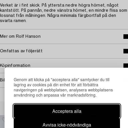
Verket är i fint skick. På yttersta nedre högra hörnet, något
kantstött. På pannån, nedre vänstra hörnet, en mindre flisa som
lossnat från målningen. Några minimala färgbortfall på den
svarta ramen.
Mer om Rolf Hanson
Omfattas av följerätt
Köpinformation
Genom att klicka på "acceptera alla" samtycker du till
Bildrättigheter
lagring av cookies på din enhet för att förbättra
navigeringen på webbplatsen, analysera webbplatsens
användning och anpassa vår marknadsföring.
Andra har även tittat på
Acceptera alla
Avvisa icke-nödvändiga