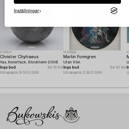
Inställningar
1729511
1720926
1
Christer Chytraeus
Martin Formgren
M
Vas, Konstfack, Stockholm 2008.
Utan titel.
U
Inga bud
5d 13 tim
Inga bud
6d 10 tim
I
Utropspris
8 000 SEK
Utropspris
2 500 SEK
U