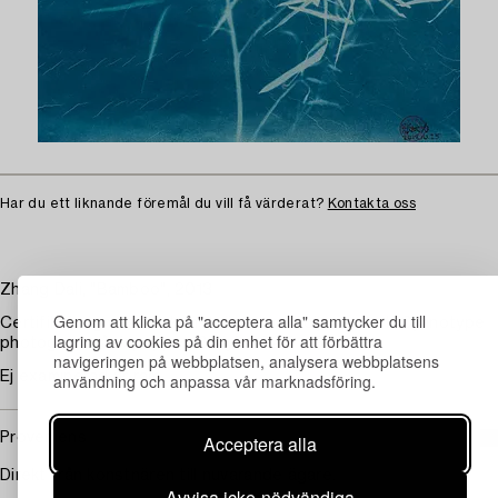
Har du ett liknande föremål du vill få värderat?
Kontakta oss
Zhang Dali, "Bamboo", 2013
Genom att klicka på "acceptera alla" samtycker du till
Certifikat signerat av konstnären medföljer verket. Cyanotype
lagring av cookies på din enhet för att förbättra
photogram på rispapper. Bildyta 132,5 x 65,5 cm.
navigeringen på webbplatsen, analysera webbplatsens
Ej examinerad ur ram.
användning och anpassa vår marknadsföring.
Proveniens
Acceptera alla
Direkt från konstnären till nuvarande ägare.
Avvisa icke-nödvändiga