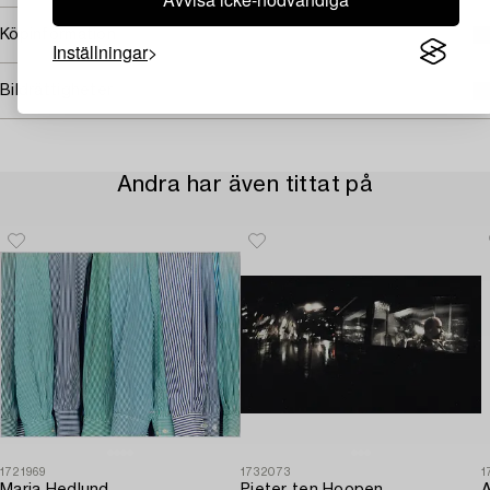
Köpinformation
Inställningar
Bildrättigheter
Andra har även tittat på
1721969
1732073
1