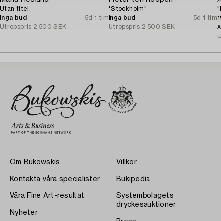
Maria Hedlund
Pieter ten Hoopen
A
Utan titel.
"Stockholm".
"
Inga bud
5d 1 tim
Inga bud
5d 1 tim
1
Utropspris
2 500 SEK
Utropspris
2 500 SEK
A
U
Om Bukowskis
Villkor
Kontakta våra specialister
Bukipedia
Våra Fine Art-resultat
Systembolagets
dryckesauktioner
Nyheter