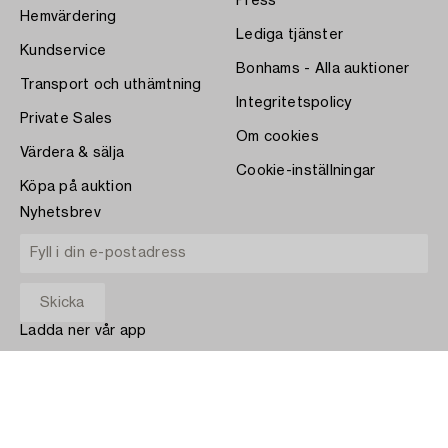
Press
Hemvärdering
Lediga tjänster
Kundservice
Bonhams - Alla auktioner
Transport och uthämtning
Integritetspolicy
Private Sales
Om cookies
Värdera & sälja
Cookie-inställningar
Köpa på auktion
Nyhetsbrev
Ladda ner vår app
App Store
BETALA MED
COPYRIGHT ©1870-2026 BUKOWSKI AUKTIONER AB