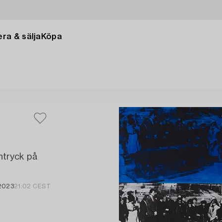
ra & sälja
Köpa
ntryck på
 2023
21:02 CEST