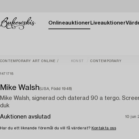
Onlineauktioner
Liveauktioner
Värde
CONTEMPORARY ART ONLINE
KONST
CONTEMPORARY
1471718
Mike Walsh
(USA, Född 1948)
Mike Walsh, signerad och daterad 90 a tergo. Scree
duk
Auktionen avslutad
10 jun
Har du ett liknande föremål du vill få värderat?
Kontakta oss