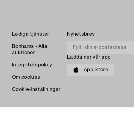
Lediga tjänster
Nyhetsbrev
Bonhams - Alla
auktioner
Ladda ner vår app
Integritetspolicy
App Store
Om cookies
Cookie-inställningar