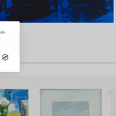
 din
s