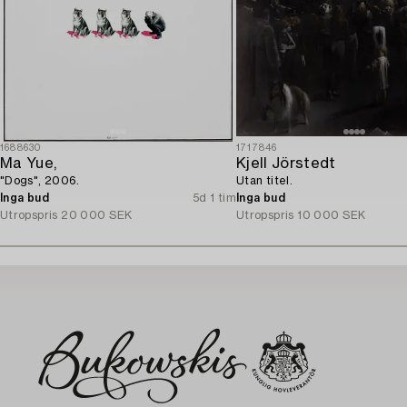
1688630
1717846
Ma Yue,
Kjell Jörstedt
"Dogs", 2006.
Utan titel.
Inga bud
5d 1 tim
Inga bud
Utropspris
20 000 SEK
Utropspris
10 000 SEK