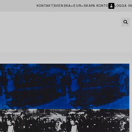
KONTAKT
SVENSKA
EUR
SKAPA KONTO
LOGGA IN