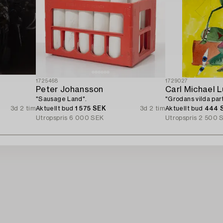
1725468
1729027
Peter Johansson
Carl Michael 
"Sausage Land".
"Grodans vilda part
3d 2 tim
Aktuellt bud
1 575 SEK
3d 2 tim
Aktuellt bud
444 
Utropspris
6 000 SEK
Utropspris
2 500 