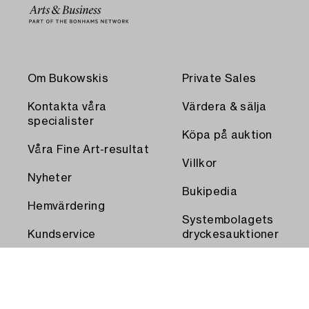
Om Bukowskis
Private Sales
Kontakta våra
Värdera & sälja
specialister
Köpa på auktion
Våra Fine Art-resultat
Villkor
Nyheter
Bukipedia
Hemvärdering
Systembolagets
Kundservice
dryckesauktioner
Transport och
Press
uthämtning