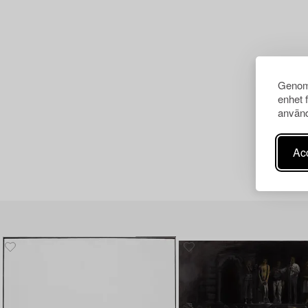
Genom 
enhet 
använd
Acc