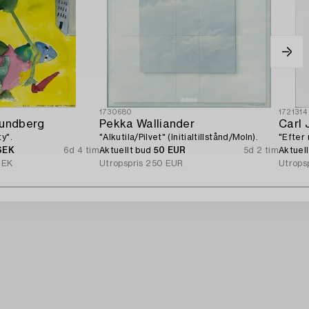
1730680
1721314
Lundberg
Pekka Walliander
Carl 
y".
"Alkutila/Pilvet" (Initialtillstånd/Moln).
"Efter 
SEK
6d 4 tim
Aktuellt bud
50 EUR
5d 2 tim
Aktuel
SEK
Utropspris
250 EUR
Utrops