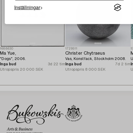
Inställningar
1688630
1729511
1
Ma Yue,
Christer Chytraeus
M
"Dogs", 2006.
Vas, Konstfack, Stockholm 2008.
U
Inga bud
3d 22 tim
Inga bud
7d 2 tim
I
Utropspris
20 000 SEK
Utropspris
8 000 SEK
U