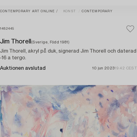
CONTEMPORARY ART ONLINE
KONST
CONTEMPORARY
1482445
Jim Thorell
(Sverige, Född 1981)
Jim Thorell, akryl på duk, signerad Jim Thorell och daterad
-16 a tergo.
Auktionen avslutad
10 jun 2023
19:42 CEST