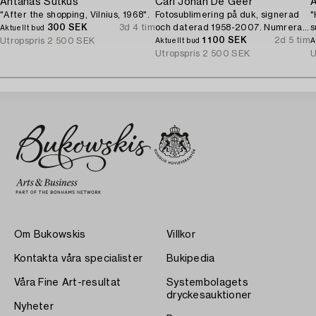
Antanas Sutkus
Carl Johan De Geer
A
"After the shopping, Vilnius, 1968".
Fotosublimering på duk, signerad
"
300 SEK
3d 4 tim
och daterad 1958-2007. Numrerad
s
Aktuellt bud
1/3.
1 100 SEK
2d 5 tim
Utropspris
2 500 SEK
Aktuellt bud
A
Utropspris
2 500 SEK
U
Om Bukowskis
Villkor
Kontakta våra specialister
Bukipedia
Våra Fine Art-resultat
Systembolagets
dryckesauktioner
Nyheter