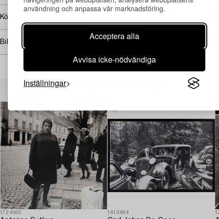
användning och anpassa vår marknadsföring.
Köpinformation
Acceptera alla
Bildrättigheter
Avvisa icke-nödvändiga
Inställningar
Andra har även tittat på
1724965
1413464
1