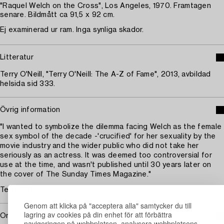
"Raquel Welch on the Cross", Los Angeles, 1970. Framtagen
senare. Bildmått ca 91,5 x 92 cm.
Ej examinerad ur ram. Inga synliga skador.
Litteratur
Terry O'Neill, "Terry O'Neill: The A-Z of Fame", 2013, avbildad
helsida sid 333.
Övrig information
"I wanted to symbolize the dilemma facing Welch as the female
sex symbol of the decade -'crucified' for her sexuality by the
movie industry and the wider public who did not take her
seriously as an actress. It was deemed too controversial for
use at the time, and wasn't published until 30 years later on
the cover of The Sunday Times Magazine."
Terry O'Neill
Genom att klicka på "acceptera alla" samtycker du till
lagring av cookies på din enhet för att förbättra
Omfattas av följerätt
navigeringen på webbplatsen, analysera webbplatsens