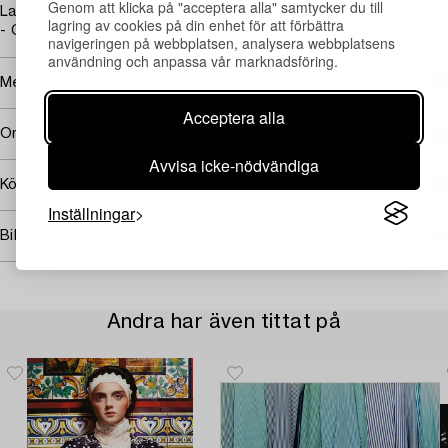
Genom att klicka på "acceptera alla" samtycker du till
Lars Hall & Gunilla Knape (red.), "Imprints by Christer Strömholm
lagring av cookies på din enhet för att förbättra
- CHR", 1998, avbildad helsida sid 45.
navigeringen på webbplatsen, analysera webbplatsens
användning och anpassa vår marknadsföring.
Mer om Christer Strömholm
Acceptera alla
Omfattas av följerätt
Avvisa icke-nödvändiga
Köpinformation
Inställningar
Bildrättigheter
Andra har även tittat på