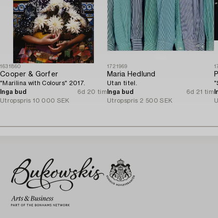
1631860
1721969
1
Cooper & Gorfer
Maria Hedlund
P
"Marilina with Colours" 2017.
Utan titel.
"
Inga bud
6d 20 tim
Inga bud
6d 21 tim
I
Utropspris
10 000 SEK
Utropspris
2 500 SEK
U