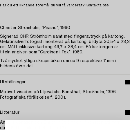
Har du ett liknande föremål du vill få värderat?
Kontakta oss
Christer Strömholm, "Pisano", 1960
Signerad CHR Strömholm samt med fingeravtryck på kartong.
Gelatinsilverfotografi monterat på kartong, bildyta 30,54 x 23,3
cm. Mått inklusive kartong 49,7 x 38,4 cm. På kartongen är
titeln angiven som "Gardinen i Fox", 1960.
Två mycket ytliga skrapmärken om ca 9 respektive 7 mm i
bildens övre del.
Utställningar
Motivet visades på Liljevalchs Konsthall, Stockholm, "396
Fotografiska förälskelser", 2001.
Litteratur
Anders Jonason och Christer Strömholm, "Konsten att vara
där", 1991, avbildad helsida sid 75.