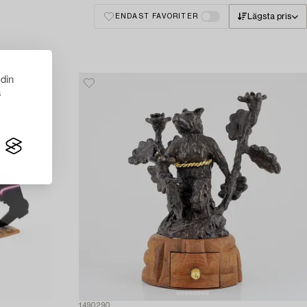
Lägsta pris
ENDAST FAVORITER
 din
s
1490290