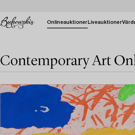
Onlineauktioner
Liveauktioner
Värde
Contemporary Art On