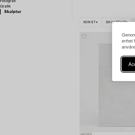
Fotografi
Grafik
Skulptur
KONST
SKULPTUR
Genom 
enhet 
använd
Acc
1465931