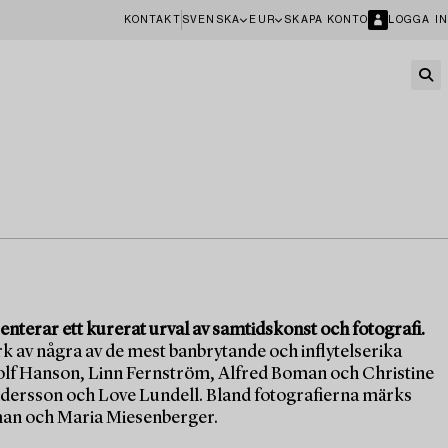
KONTAKT
SVENSKA
EUR
SKAPA KONTO
LOGGA IN
erar ett kurerat urval av samtidskonst och fotografi.
rk av några av de mest banbrytande och inflytelserika
lf Hanson, Linn Fernström, Alfred Boman och Christine
ersson och Love Lundell. Bland fotografierna märks
rman och Maria Miesenberger.