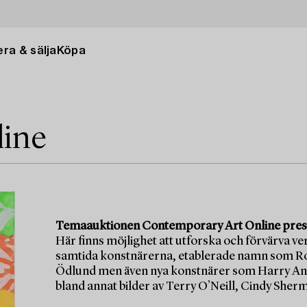
ra & sälja
Köpa
line
Temaauktionen Contemporary Art Online present
Här finns möjlighet att utforska och förvärva ve
samtida konstnärerna, etablerade namn som Ro
Ödlund men även nya konstnärer som Harry And
bland annat bilder av Terry O’Neill, Cindy She