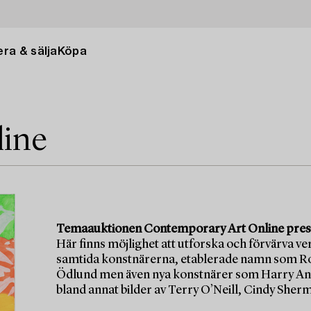
ra & sälja
Köpa
line
Temaauktionen Contemporary Art Online present
Här finns möjlighet att utforska och förvärva ve
samtida konstnärerna, etablerade namn som Ro
Ödlund men även nya konstnärer som Harry And
bland annat bilder av Terry O’Neill, Cindy She