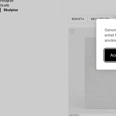
Fotografi
Grafik
Skulptur
KONST
SKULPTUR
Genom 
enhet 
använd
Acc
1465931