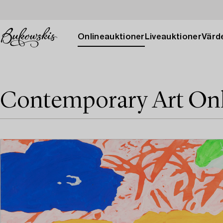
Onlineauktioner
Liveauktioner
Värde
Contemporary Art On