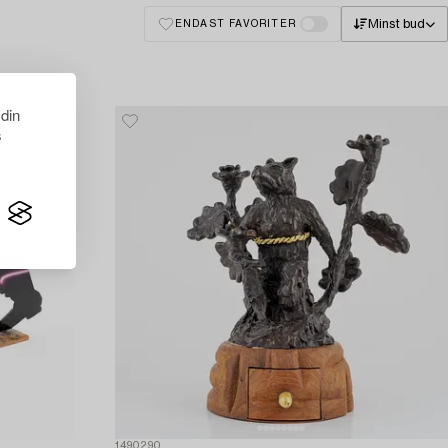
Minst bud
ENDAST FAVORITER
 din
s
1490290