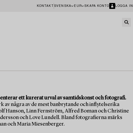
KONTAKT
SVENSKA
EUR
SKAPA KONTO
LOGGA IN
erar ett kurerat urval av samtidskonst och fotografi.
rk av några av de mest banbrytande och inflytelserika
lf Hanson, Linn Fernström, Alfred Boman och Christine
ersson och Love Lundell. Bland fotografierna märks
rman och Maria Miesenberger.