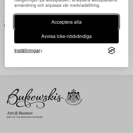
användning och anpassa vår marknadsföring.
Filter
Acceptera alla
KONST
FOTOGRAFI
RENSA ALLA
Avvisa icke-nödvändiga
Inställningar
Din sökning gav ingen träff just nu.