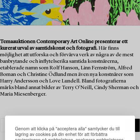
Temaauktionen Contemporary Art Online presenterar ett
kurerat urval av samtidskonst och fotografi.
Här finns
möjlighet att utforska och förvärva verk av några av de mest
banbrytande och inflytelserika samtida konstnärerna,
etablerade namn som Rolf Hanson, Linn Fernström, Alfred
Boman och Christine Ödlund men även nya konstnärer som
Harry Andersson och Love Lundell. Bland fotografierna
märks bland annat bilder av Terry O’Neill, Cindy Sherman och
Maria Miesenberger.
Genom att klicka på "acceptera alla" samtycker du till
lagring av cookies på din enhet för att förbättra
navigeringen på webbplatsen, analysera webbplatsens