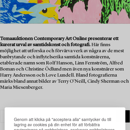
Temaauktionen Contemporary Art Online presenterar ett
kurerat urval av samtidskonst och fotografi.
Här finns
möjlighet att utforska och förvärva verk av några av de mest
banbrytande och inflytelserika samtida konstnärerna,
etablerade namn som Rolf Hanson, Linn Fernström, Alfred
Boman och Christine Ödlund men även nya konstnärer som
Harry Andersson och Love Lundell. Bland fotografierna
märks bland annat bilder av Terry O’Neill, Cindy Sherman och
Maria Miesenberger.
Genom att klicka på "acceptera alla" samtycker du till
lagring av cookies på din enhet för att förbättra
navigeringen på webbplatsen, analysera webbplatsens