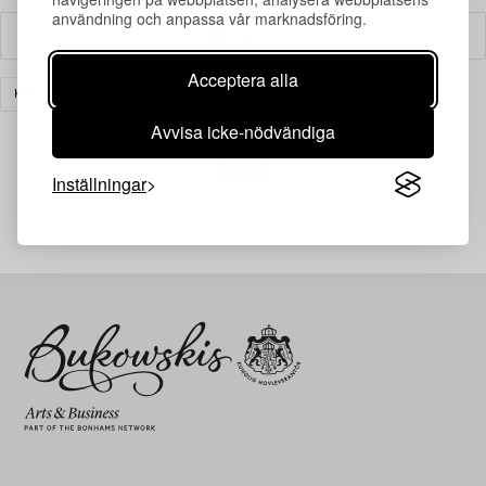
användning och anpassa vår marknadsföring.
Filter
Acceptera alla
KONST
GRAFIK
RENSA ALLA
Avvisa icke-nödvändiga
Inställningar
Din sökning gav ingen träff just nu.