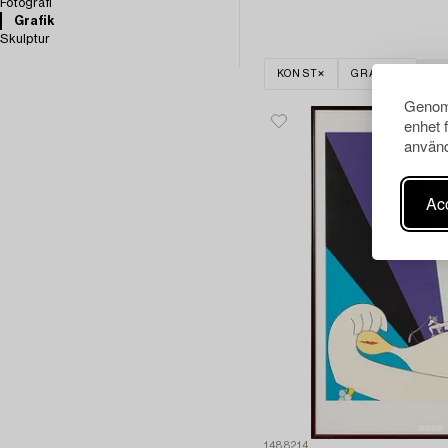
Fotografi
Grafik
Skulptur
KONST
GRAFIK
RE
Genom 
enhet 
använd
Acc
1488214