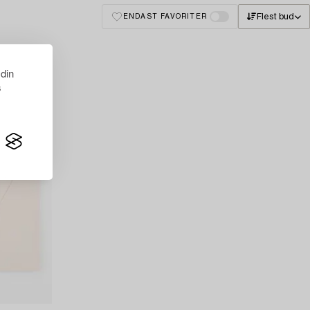
Flest bud
ENDAST FAVORITER
 din
s