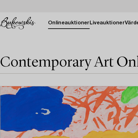
Onlineauktioner
Liveauktioner
Värde
Contemporary Art On