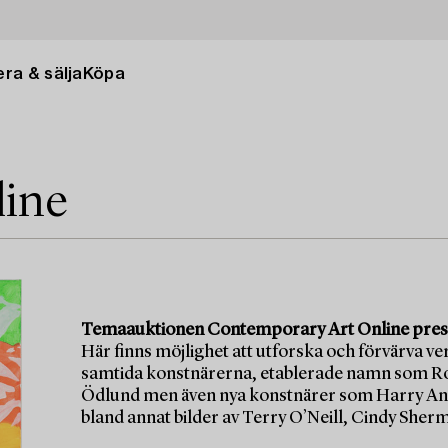
ra & sälja
Köpa
line
Temaauktionen Contemporary Art Online present
Här finns möjlighet att utforska och förvärva ve
samtida konstnärerna, etablerade namn som Ro
Ödlund men även nya konstnärer som Harry And
bland annat bilder av Terry O’Neill, Cindy She