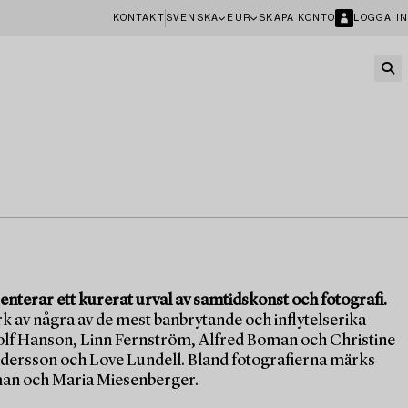
KONTAKT
SVENSKA
EUR
SKAPA KONTO
LOGGA IN
erar ett kurerat urval av samtidskonst och fotografi.
rk av några av de mest banbrytande och inflytelserika
lf Hanson, Linn Fernström, Alfred Boman och Christine
ersson och Love Lundell. Bland fotografierna märks
rman och Maria Miesenberger.