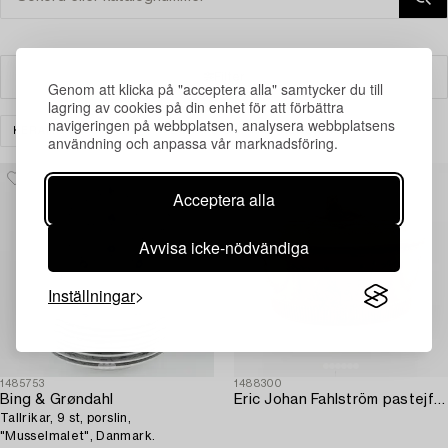
Filter
Genom att klicka på "acceptera alla" samtycker du till
lagring av cookies på din enhet för att förbättra
navigeringen på webbplatsen, analysera webbplatsens
KERAMIK & PORSLIN
EUROPEISKT
RENSA ALLA
användning och anpassa vår marknadsföring.
Acceptera alla
Avvisa icke-nödvändiga
Inställningar
1485753
1488300
Bing & Grøndahl
Eric Johan Fahlström pastejform 1700-talets andra hälft gustaviansk signerad.
Tallrikar, 9 st, porslin,
"Musselmalet", Danmark.