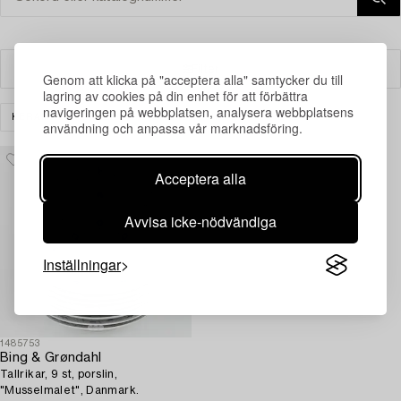
Filter
Genom att klicka på "acceptera alla" samtycker du till
lagring av cookies på din enhet för att förbättra
navigeringen på webbplatsen, analysera webbplatsens
KERAMIK & PORSLIN
SKANDINAVISKT
RENSA ALLA
användning och anpassa vår marknadsföring.
Acceptera alla
Avvisa icke-nödvändiga
Inställningar
1485753
Bing & Grøndahl
Tallrikar, 9 st, porslin,
"Musselmalet", Danmark.