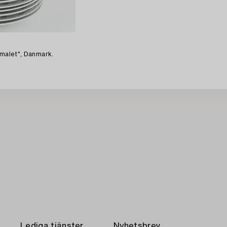
elmalet", Danmark.
Lediga tjänster
Nyhetsbrev