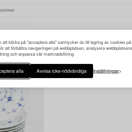
att klicka på "acceptera alla" samtycker du till lagring av cookies på
KANDINAVISKT
RENSA ALLA
för att förbättra navigeringen på webbplatsen, analysera webbplatsen
ning och anpassa vår marknadsföring.
eptera alla
Avvisa icke-nödvändiga
Inställningar