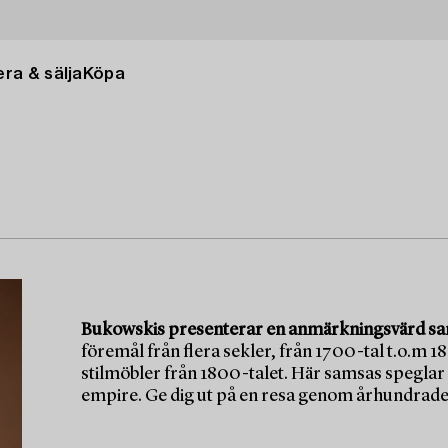
ra & sälja
Köpa
Bukowskis presenterar en anmärkningsvärd saml
föremål från flera sekler, från 1700-tal t.o.m 1
stilmöbler från 1800-talet. Här samsas speglar
empire. Ge dig ut på en resa genom århundraden