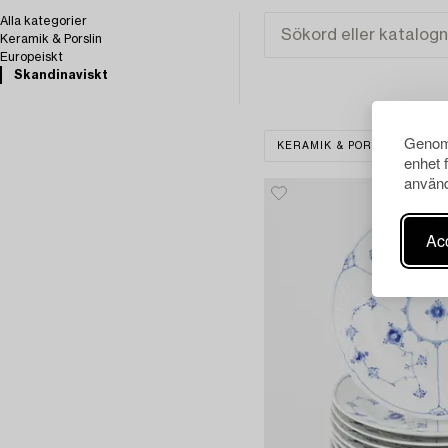
Alla kategorier
Keramik & Porslin
Europeiskt
Skandinaviskt
Genom 
KERAMIK & PORSLIN
S
enhet 
använd
Acc