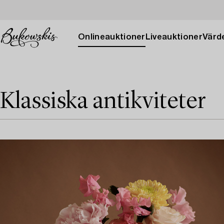
Onlineauktioner
Liveauktioner
Värde
Klassiska antikviteter