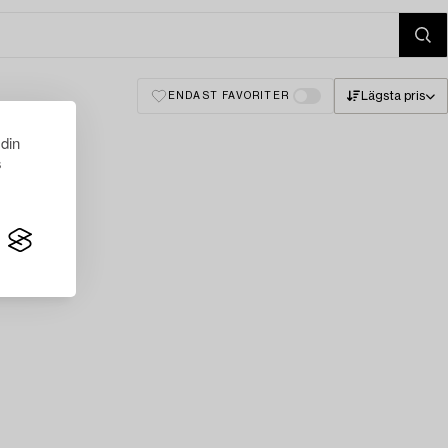
Lägsta pris
ENDAST FAVORITER
 din
s