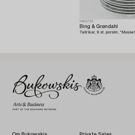
1485753
Bing & Grøndahl
Tallrikar, 9 st, porslin, "Muss
Om Bukowskis
Private Sales