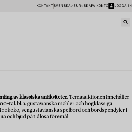
KONTAKT
SVENSKA
EUR
SKAPA KONTO
LOGGA IN
ing av klassiska antikviteter.
Temaauktionen innehåller
800-tal. bl.a. gustavianska möbler och högklassiga
 i rokoko, sengustavianska spelbord och bordspendyler i
a och bjud på tidlösa föremål.