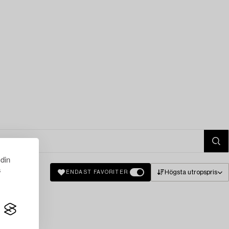
 din
s
Högsta utropspris
ENDAST FAVORITER
just nu.