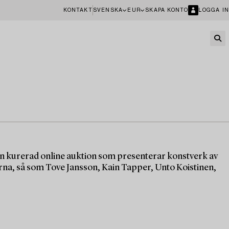
KONTAKT
SVENSKA
EUR
SKAPA KONTO
LOGGA IN
n kurerad online auktion som presenterar konstverk av
rna, så som Tove Jansson, Kain Tapper, Unto Koistinen,