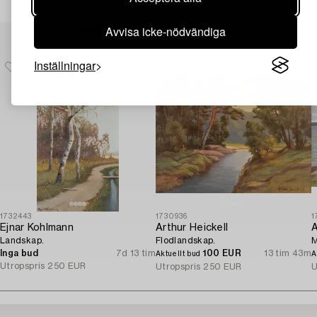
Avvisa icke-nödvändiga
Andra har även tittat på
Inställningar
1732443
1730936
1
Ejnar Kohlmann
Arthur Heickell
A
Landskap.
Flodlandskap.
M
Inga bud
7d 13 tim
100 EUR
13 tim 43m
Aktuellt bud
A
Utropspris
250 EUR
Utropspris
250 EUR
U