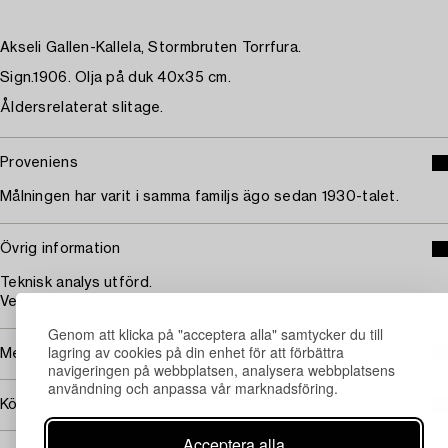
Akseli Gallen-Kallela, Stormbruten Torrfura.
Sign.1906. Olja på duk 40x35 cm.
Åldersrelaterat slitage.
Proveniens
Målningen har varit i samma familjs ägo sedan 1930-talet.
Övrig information
Teknisk analys utförd.
Verket är upptaget i Gallen-Kallela museets register.
Genom att klicka på "acceptera alla" samtycker du till
lagring av cookies på din enhet för att förbättra
Mer om Akseli Gallen-Kallela
navigeringen på webbplatsen, analysera webbplatsens
användning och anpassa vår marknadsföring.
Köpinformation
Acceptera alla