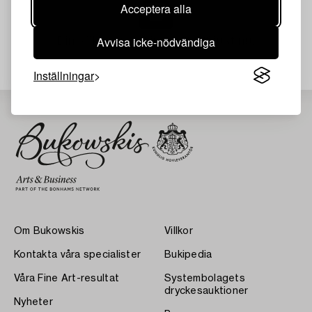
Acceptera alla
Avvisa icke-nödvändiga
Din sökning gav ingen träff just nu.
Inställningar
Om Bukowskis
Villkor
Kontakta våra specialister
Bukipedia
Våra Fine Art-resultat
Systembolagets
dryckesauktioner
Nyheter