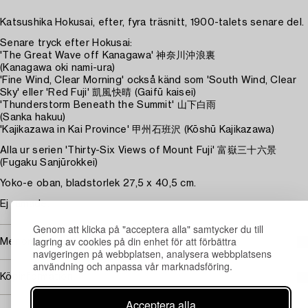
Katsushika Hokusai, efter, fyra träsnitt, 1900-talets senare del.
Senare tryck efter Hokusai:
'The Great Wave off Kanagawa' 神奈川沖浪裏
(Kanagawa oki nami-ura)
'Fine Wind, Clear Morning' också känd som 'South Wind, Clear
Sky' eller 'Red Fuji' 凱風快晴 (Gaifū kaisei)
'Thunderstorm Beneath the Summit' 山下白雨
(Sanka hakuu)
'Kajikazawa in Kai Province' 甲州石班沢 (Kōshū Kajikazawa)
Alla ur serien 'Thirty-Six Views of Mount Fuji' 富嶽三十六景
(Fugaku Sanjūrokkei)
Yoko-e oban, bladstorlek 27,5 x 40,5 cm.
Ej ramade.
Genom att klicka på "acceptera alla" samtycker du till
lagring av cookies på din enhet för att förbättra
Mer om Katsushika Hokusai
navigeringen på webbplatsen, analysera webbplatsens
användning och anpassa vår marknadsföring.
Köpinformation
Acceptera alla