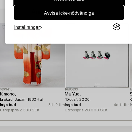
Andra har även tittat på
Avvisa icke-nödvändiga
Inställningar
1693410
1688630
1
Kimono,
Ma Yue,
S
brokad. Japan, 1980-tal.
"Dogs", 2006.
K
Inga bud
3d 12 tim
Inga bud
4d 11 tim
I
Utropspris
2 500 SEK
Utropspris
20 000 SEK
U