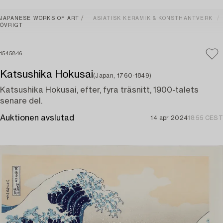
JAPANESE WORKS OF ART
ASIATISK KERAMIK & KONSTHANTVERK
ÖVRIGT
1545846
Katsushika Hokusai
(Japan, 1760-1849)
Katsushika Hokusai, efter, fyra träsnitt, 1900-talets
senare del.
Auktionen avslutad
14 apr 2024
18:55 CEST