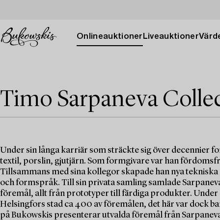
Onlineauktioner
Liveauktioner
Värde
Timo Sarpaneva Colle
Under sin långa karriär som sträckte sig över decennier fo
textil, porslin, gjutjärn. Som formgivare var han fördomsfr
Tillsammans med sina kollegor skapade han nya tekniska 
och formspråk. Till sin privata samling samlade Sarpane
föremål, allt från prototyper till färdiga produkter. Under
Helsingfors stad ca 400 av föremålen, det här var dock bar
på Bukowskis presenterar utvalda föremål från Sarpaneva