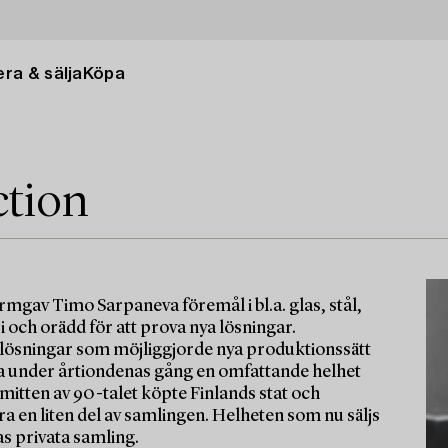
ra & sälja
Köpa
ction
rmgav Timo Sarpaneva föremål i bl.a. glas, stål,
i och orädd för att prova nya lösningar.
lösningar som möjliggjorde nya produktionssätt
va under årtiondenas gång en omfattande helhet
 mitten av 90-talet köpte Finlands stat och
a en liten del av samlingen. Helheten som nu säljs
s privata samling.