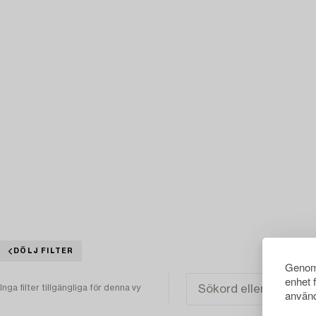
DÖLJ FILTER
Genom 
enhet 
Inga filter tillgängliga för denna vy
använd