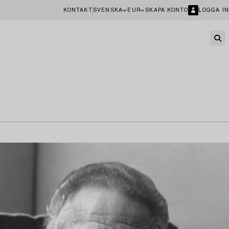
KONTAKT
SVENSKA
EUR
SKAPA KONTO
LOGGA IN