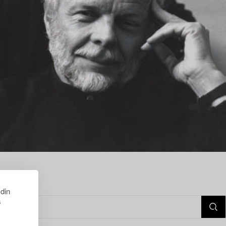
 din
s