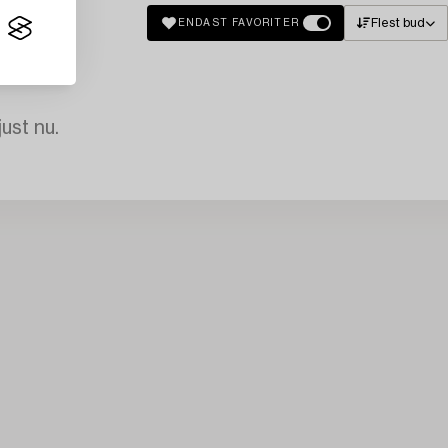
Flest bud
ENDAST FAVORITER
just nu.