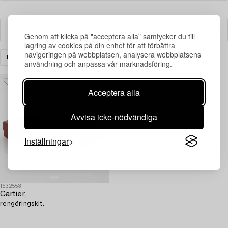
Filter
Genom att klicka på "acceptera alla" samtycker du till
lagring av cookies på din enhet för att förbättra
navigeringen på webbplatsen, analysera webbplatsens
KLOCKOR & UR
ÖVRIGT
RENSA ALLA
användning och anpassa vår marknadsföring.
Acceptera alla
Avvisa icke-nödvändiga
Inställningar
1532553
Cartier,
rengöringskit.