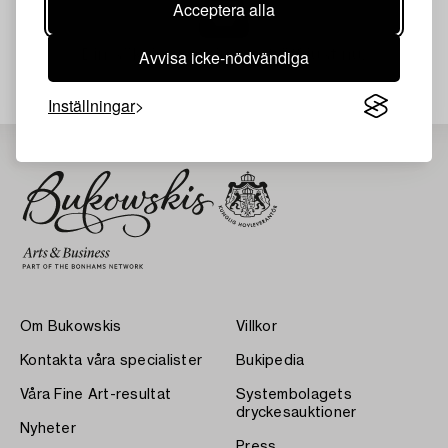
Acceptera alla
Din sökning gav ingen träff just nu.
Avvisa icke-nödvändiga
Inställningar
Om Bukowskis
Villkor
Kontakta våra specialister
Bukipedia
Våra Fine Art-resultat
Systembolagets
dryckesauktioner
Nyheter
Press