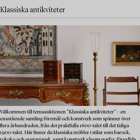
Klassiska antikviteter
Välkommen till temaauktionen ”Klassiska antikviteter” – en
enastående samling föremål och konstverk som spänner över
flera århundraden, från det praktfulla 1600-talet till det tidiga
1900-talet. Här finner du klassiska möbler i stilar som barock,
rokoko och gustaviansk, samt konstverk såsom porfyr, förgyllda