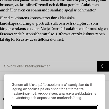
bronser, vackra silverföremål och delikat porslin. Auktionen
innehåller även en spännande samling speglar och mattor.
Bland auktionens konstskatter finns klassiska
landskapsskildringar, porträtt, stilleben och skulpturer som
fångar epokens elegans. Varje föremål i auktionen bär med sig en
fascinerande historisk berättelse. Utforska ett rikt kulturarv och
låt dig förföras av dess tidlösa skönhet.
Genom att klicka på "acceptera alla" samtycker du till
Filter
lagring av cookies på din enhet för att förbättra
navigeringen på webbplatsen, analysera webbplatsens
användning och anpassa vår marknadsföring.
MATTOR & TEXTIL
RENSA ALLA