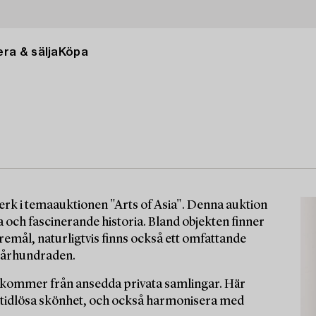
ra & sälja
Köpa
verk i temaauktionen "Arts of Asia". Denna auktion
och fascinerande historia. Bland objekten finner
öremål, naturligtvis finns också ett omfattande
i århundraden.
m kommer från ansedda privata samlingar. Här
 tidlösa skönhet, och också harmonisera med