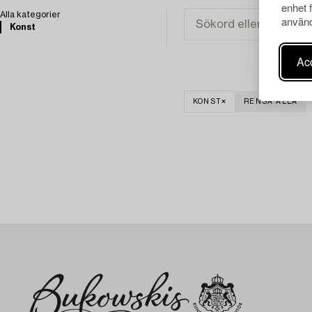
enhet 
Alla kategorier
använd
Konst
Acc
KONST
RENSA ALLA