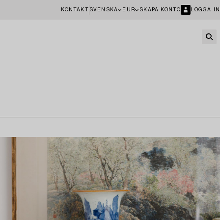
KONTAKT
SVENSKA
EUR
SKAPA KONTO
LOGGA IN