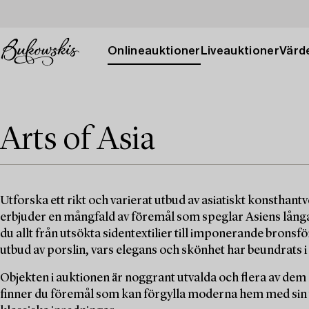
Onlineauktioner
Liveauktioner
Värde
Arts of Asia
Utforska ett rikt och varierat utbud av asiatiskt konsthant
erbjuder en mångfald av föremål som speglar Asiens långa 
du allt från utsökta sidentextilier till imponerande bronsf
utbud av porslin, vars elegans och skönhet har beundrats 
Objekten i auktionen är noggrant utvalda och flera av de
finner du föremål som kan förgylla moderna hem med sin