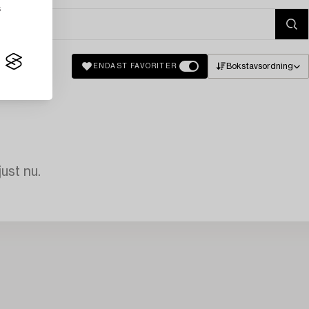
s
Bokstavsordning
ENDAST FAVORITER
just nu.