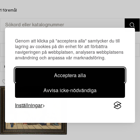
1 föremål
Genom att klicka på "acceptera alla" samtycker du till
lagring av cookies på din enhet för att förbättra
Filter
navigeringen på webbplatsen, analysera webbplatsens
användning och anpassa vår marknadsföring.
KONST
KLASSISK INTERNATIONELL KONST
RENSA ALLA
Acceptera alla
Avvisa icke-nödvändiga
Inställningar