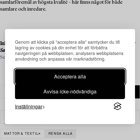
samlarföremål av högsta kvalité – här finns något för både
samlare och inredare.
Genom att klicka på "acceptera alla" samtycker du till
Inlämning pågår till vår kommande liveauktion
Important Winter
lagring av cookies på din enhet för att förbättra
Sale
, den 11–13 december.
navigeringen på webbplatsen, analysera webbplatsens
Se vad vi söker och kontakta oss för värdering ›
användning och anpassa vår marknadsföring.
Acceptera alla
Avvisa icke-nödvändiga
Inställningar
Filter
MATTOR & TEXTIL
RENSA ALLA