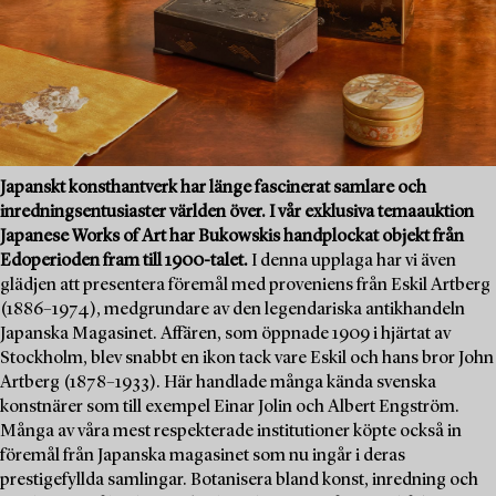
Japanskt konsthantverk har länge fascinerat samlare och
inredningsentusiaster världen över. I vår exklusiva temaauktion
Japanese Works of Art har Bukowskis handplockat objekt från
Edoperioden fram till 1900-talet.
I denna upplaga har vi även
glädjen att presentera föremål med proveniens från Eskil Artberg
(1886–1974), medgrundare av den legendariska antikhandeln
Japanska Magasinet. Affären, som öppnade 1909 i hjärtat av
Stockholm, blev snabbt en ikon tack vare Eskil och hans bror John
Artberg (1878–1933). Här handlade många kända svenska
konstnärer som till exempel Einar Jolin och Albert Engström.
Många av våra mest respekterade institutioner köpte också in
föremål från Japanska magasinet som nu ingår i deras
prestigefyllda samlingar. Botanisera bland konst, inredning och