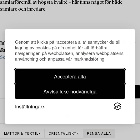
samlarföremål av högsta kvalité – här finns något för både
samlare och inredare.
Genom att klicka på "acceptera alla" samtycker du till
Inlämning pågår till vår kommande liveauktion
Important Winter
lagring av cookies på din enhet för att förbättra
Sale
, den 11–13 december.
navigeringen på webbplatsen, analysera webbplatsens
Se vad vi söker och kontakta oss för värdering ›
användning och anpassa vår marknadsföring.
Acceptera alla
Avvisa icke-nödvändiga
Inställningar
Filter
MATTOR & TEXTIL
ORIENTALISKT
RENSA ALLA