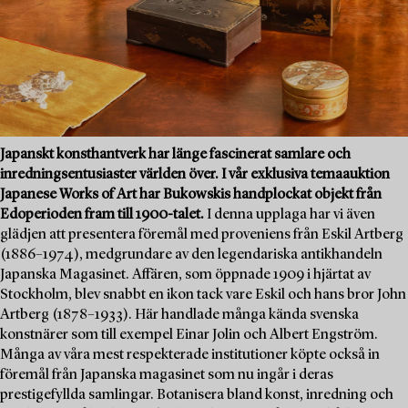
Japanskt konsthantverk har länge fascinerat samlare och
inredningsentusiaster världen över. I vår exklusiva temaauktion
Japanese Works of Art har Bukowskis handplockat objekt från
Edoperioden fram till 1900-talet.
I denna upplaga har vi även
glädjen att presentera föremål med proveniens från Eskil Artberg
(1886–1974), medgrundare av den legendariska antikhandeln
Japanska Magasinet. Affären, som öppnade 1909 i hjärtat av
Stockholm, blev snabbt en ikon tack vare Eskil och hans bror John
Artberg (1878–1933). Här handlade många kända svenska
konstnärer som till exempel Einar Jolin och Albert Engström.
Många av våra mest respekterade institutioner köpte också in
föremål från Japanska magasinet som nu ingår i deras
prestigefyllda samlingar. Botanisera bland konst, inredning och