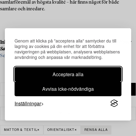
samlarföremål av högsta kvalité – här finns något för både
samlare och inredare.
Genom att klicka på "acceptera alla" samtycker du till
Inlämning pågår till vår kommande liveauktion
Important Winter
lagring av cookies på din enhet för att förbättra
Sale
, den 11–13 december.
navigeringen på webbplatsen, analysera webbplatsens
Se vad vi söker och kontakta oss för värdering ›
användning och anpassa vår marknadsföring.
Acceptera alla
Avvisa icke-nödvändiga
Inställningar
Filter
MATTOR & TEXTIL
ORIENTALISKT
RENSA ALLA