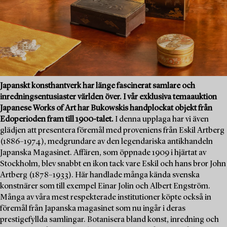
Japanskt konsthantverk har länge fascinerat samlare och
inredningsentusiaster världen över. I vår exklusiva temaauktion
Japanese Works of Art har Bukowskis handplockat objekt från
Edoperioden fram till 1900-talet.
I denna upplaga har vi även
glädjen att presentera föremål med proveniens från Eskil Artberg
(1886–1974), medgrundare av den legendariska antikhandeln
Japanska Magasinet. Affären, som öppnade 1909 i hjärtat av
Stockholm, blev snabbt en ikon tack vare Eskil och hans bror John
Artberg (1878–1933). Här handlade många kända svenska
konstnärer som till exempel Einar Jolin och Albert Engström.
Många av våra mest respekterade institutioner köpte också in
föremål från Japanska magasinet som nu ingår i deras
prestigefyllda samlingar. Botanisera bland konst, inredning och