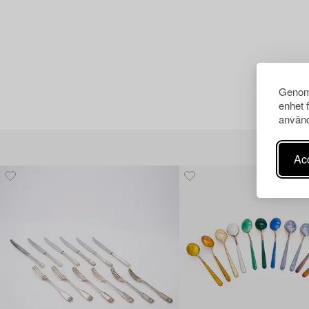
Genom 
enhet 
använd
Acc