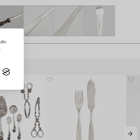
 din
s