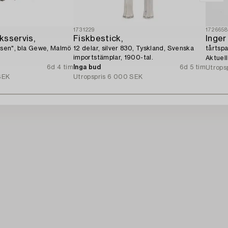
1731229
172665
ksservis,
Fiskbestick,
Inger
Rosen", bla Gewe, Malmö
12 delar, silver 830, Tyskland, Svenska
tårtspa
importstämplar, 1900-tal.
Aktuel
6d 4 tim
Inga bud
6d 5 tim
Utrops
SEK
Utropspris
6 000 SEK