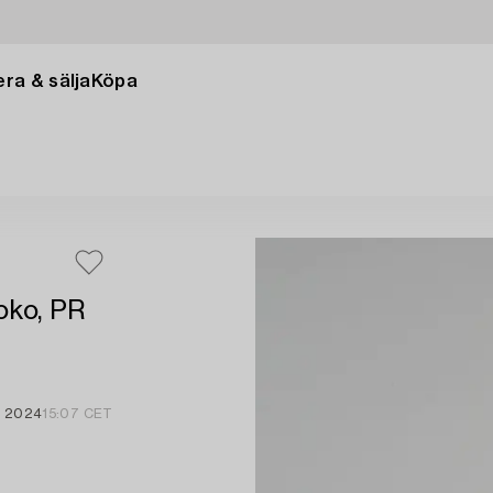
ra & sälja
Köpa
koko, PR
v 2024
15:07 CET