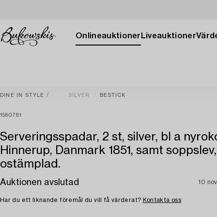
Onlineauktioner
Liveauktioner
Värde
DINE IN STYLE
SILVER
BESTICK
1560781
Serveringsspadar, 2 st, silver, bl a nyro
Hinnerup, Danmark 1851, samt soppslev,
ostämplad.
Auktionen avslutad
10 no
Har du ett liknande föremål du vill få värderat?
Kontakta oss