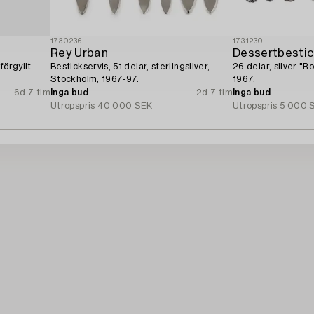
1730236
1731230
Rey Urban
Dessertbestic
förgyllt
Bestickservis, 51 delar, sterlingsilver,
26 delar, silver "
.
Stockholm, 1967-97.
1967.
6d 7 tim
Inga bud
2d 7 tim
Inga bud
Utropspris
40 000 SEK
Utropspris
5 000 