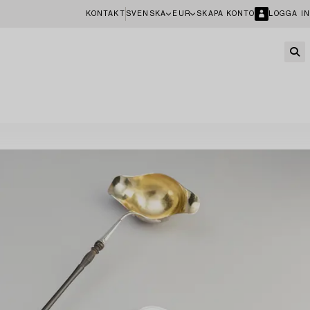
KONTAKT
SVENSKA
EUR
SKAPA KONTO
LOGGA IN