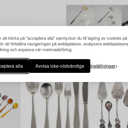
att klicka på "acceptera alla" samtycker du till lagring av cookies på
för att förbättra navigeringen på webbplatsen, analysera webbplatsen
ning och anpassa vår marknadsföring.
Andra har även tittat på
eptera alla
Avvisa icke-nödvändiga
Inställningar