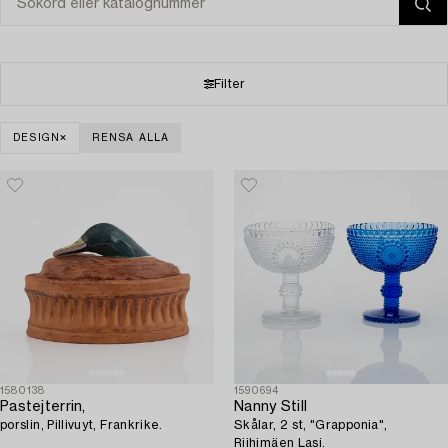
Filter
DESIGN
RENSA ALLA
1580138
1590694
Pastejterrin,
Nanny Still
porslin, Pillivuyt, Frankrike.
Skålar, 2 st, "Grapponia",
Riihimäen Lasi.