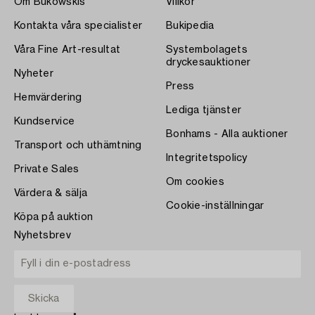
Om Bukowskis
Villkor
Kontakta våra specialister
Bukipedia
Våra Fine Art-resultat
Systembolagets
dryckesauktioner
Nyheter
Press
Hemvärdering
Lediga tjänster
Kundservice
Bonhams - Alla auktioner
Transport och uthämtning
Integritetspolicy
Private Sales
Om cookies
Värdera & sälja
Cookie-inställningar
Köpa på auktion
Nyhetsbrev