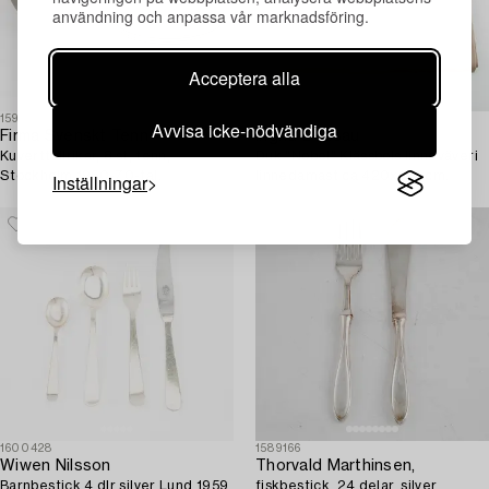
användning och anpassa vår marknadsföring.
Acceptera alla
1599601
1595410
Avvisa icke-nödvändiga
Firma Svenskt Tenn
Ingrid Dessau
Kuverttallrikar, 8 st, tenn,
Duk "Nobel" Klässbols linneväveri
Stockholm 1950-70-tal.
linnedamast ca 420x174 cm.
Inställningar
1600428
1589166
Wiwen Nilsson
Thorvald Marthinsen,
Barnbestick 4 dlr silver Lund 1959.
fiskbestick, 24 delar, silver,