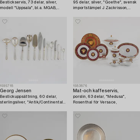
Bestickservis, 73 delar, silver,
95 delar, silver, "Goethe", svensk
modell "Uppsala", bl.a. MGAB,
importstämpel J Zackrisson,
Lidköping 1967.
Jönköping, bl a 1934.
1595718
1583876
Georg Jensen
Mat-och kaffeservis,
Bestickuppsättning, 60 delar,
porslin, 63 delar, "Medusa",
sterlingsilver, "Antik/Continental",
Rosenthal för Versace,
efter 1945.