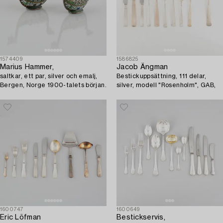
1574409
1586825
Marius Hammer,
Jacob Ängman
saltkar, ett par, silver och emalj,
Bestickuppsättning, 111 delar,
Bergen, Norge 1900-talets början.
silver, modell "Rosenholm", GAB,
1600747
1600649
Eric Löfman
Bestickservis,