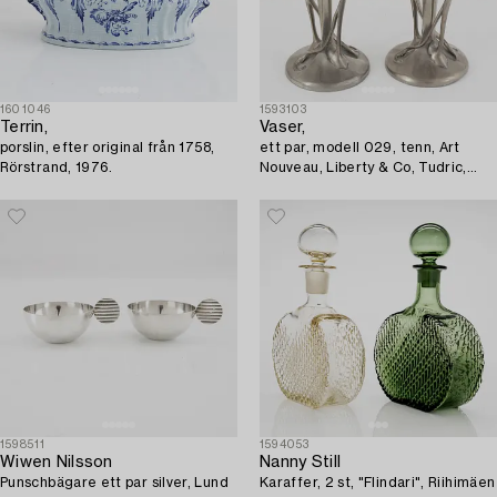
1601046
1593103
Terrin,
Vaser,
porslin, efter original från 1758,
ett par, modell 029, tenn, Art
Rörstrand, 1976.
Nouveau, Liberty & Co, Tudric,
England, 1900-talets början.
1598511
1594053
Wiwen Nilsson
Nanny Still
Punschbägare ett par silver, Lund
Karaffer, 2 st, "Flindari", Riihimäen