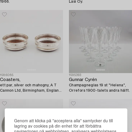
1966.
Lasi Oy.
1586085
1595393
Coasters,
Gunnar Cyrén
ett par, silver och mahogny, A T
Champagneglas 19 st "Helena",
Cannon Ltd, Birmingham, England
Orrefors 1900-talets andra hälft.
1970.
Genom att klicka på "acceptera alla" samtycker du till
lagring av cookies på din enhet för att förbättra
navigeringen på webbplatsen, analysera webbplatsens