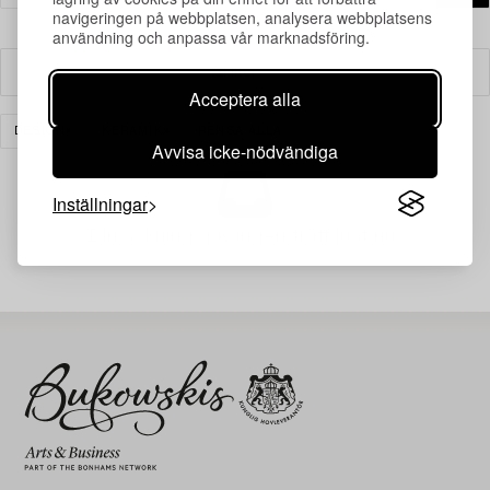
navigeringen på webbplatsen, analysera webbplatsens
användning och anpassa vår marknadsföring.
Filter
Acceptera alla
DESIGN
KERAMIK
RENSA ALLA
Avvisa icke-nödvändiga
Inställningar
Din sökning gav ingen träff just nu.