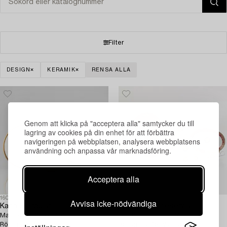
Filter
DESIGN
KERAMIK
RENSA ALLA
Genom att klicka på "acceptera alla" samtycker du till
lagring av cookies på din enhet för att förbättra
navigeringen på webbplatsen, analysera webbplatsens
användning och anpassa vår marknadsföring.
Acceptera alla
1600334
1583876
Avvisa icke-nödvändiga
Karin Björquist
Mat-och kaffeservis,
Matservis, "Nobel", 48 delar,
porslin, 63 delar, "Medusa",
Rörstrand.
Rosenthal för Versace,