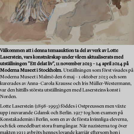
Välkommen att i denna temaauktion ta del av verk av Lotte
Laserstein, vars konstnärskap under våren aktualiserats med
utställningen ”Ett delat liv”, 11 november 2023 – 14 april 2024 på
Moderna Museet i Stockholm.
Utställningen som först visades på
Moderna Museet i Malmö den 6 maj – 1 oktober 2023 och som
kurerades av Anna–Carola Krausse och Iris Müller-Westermann,
var den hittills största utställningen med Lasersteins konst i
Norden.
Lotte Laserstein (1898–1993) föddes i Ostpreussen men växte
upp i nuvarande Gdansk och Berlin. 1927 tog hon examen på
Konstakademin i Berlin, som en av de första kvinnliga eleverna,
och fick omedelbart stora framgångar. När nazisterna tog över
makten 1933 avbröts hennes lovande karriär eftersom hon i