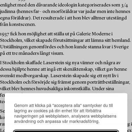
enlighet med den dåvarande ideologin kategoriserades som 3/4
judinna (hennes far– och morföräldrar var judar men inte hennes
egna föräldrar). Det resulterade i att hon blev alltmer utestängd
från konstscenen.
1937 fick hon möjlighet att ställa ut på Galerie Moderne i
Stockholm, vilket skapade förutsättningar att lämna sitt hemland.
Utställningen genomfördes och hon kunde stanna kvar i Sverige
på ett tre månaders långt visum.
I Stockholm skaffade Laserstein sig nya vänner och några av
dessa hjälpte henne att ingå ett skenäktenskap, vilket gav henne
svenskt medborgarskap. Laserstein skapade sig ett nytt liv i
Stockholm och försörjde sig främst genom porträttbeställningar,
vilket blev hennes huvudsakliga inkomstkälla. Under sina
femtiosex år i Sverige skapade hon tusentals verk, inklusive
teckningar.
Genom att klicka på "acceptera alla" samtycker du till
lagring av cookies på din enhet för att förbättra
Senare i livet återupptäcktes Laserstein. Från att ha varit en
navigeringen på webbplatsen, analysera webbplatsens
konstnär bosatt på Öland trädde hon in i det internationella
användning och anpassa vår marknadsföring.
rampljuset tack vare en engelsk konsthandlare och en utställning i
London 1987. Flera utställningar följde, även efter hennes död sex