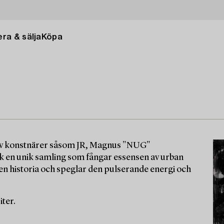
ra & sälja
Köpa
 av konstnärer såsom JR, Magnus "NUG"
 en unik samling som fångar essensen av urban
egen historia och speglar den pulserande energi och
ter.