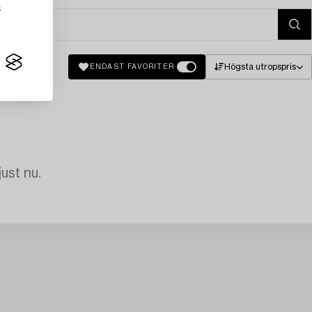
s
Högsta utropspris
ENDAST FAVORITER
just nu.