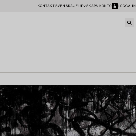
KONTAKT
SVENSKA
EUR
SKAPA KONTO
LOGGA IN