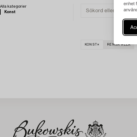
enhet 
Alla kategorier
använd
Konst
Acc
KONST
RENSA ALLA