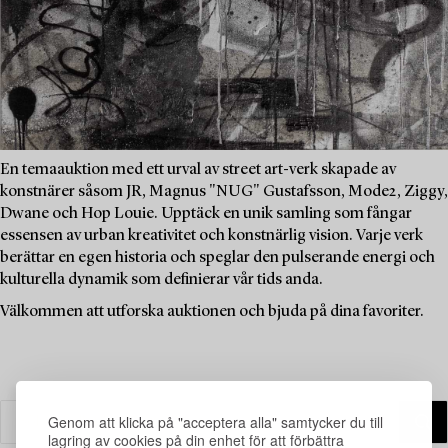
En temaauktion med ett urval av street art-verk skapade av
konstnärer såsom JR, Magnus "NUG" Gustafsson, Mode2, Ziggy,
Dwane och Hop Louie. Upptäck en unik samling som fångar
essensen av urban kreativitet och konstnärlig vision. Varje verk
berättar en egen historia och speglar den pulserande energi och
kulturella dynamik som definierar vår tids anda.
Välkommen att utforska auktionen och bjuda på dina favoriter.
Genom att klicka på "acceptera alla" samtycker du till
lagring av cookies på din enhet för att förbättra