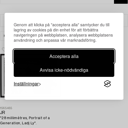
Filter
Genom att klicka på "acceptera alla" samtycker du till
lagring av cookies på din enhet för att förbättra
navigeringen på webbplatsen, analysera webbplatsens
KONST
GRAFIK
RENSA ALLA
användning och anpassa vår marknadsföring.
Acceptera alla
Avvisa icke-nödvändiga
Inställningar
1565465
JR
"28 millimètres, Portrait of a
Generation, Ladj Ly".