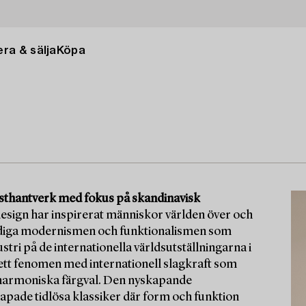
ra & sälja
Köpa
nsthantverk med fokus på skandinavisk
esign har inspirerat människor världen över och
n tidiga modernismen och funktionalismen som
ri på de internationella världsutställningarna i
 ett fenomen med internationell slagkraft som
 harmoniska färgval. Den nyskapande
pade tidlösa klassiker där form och funktion