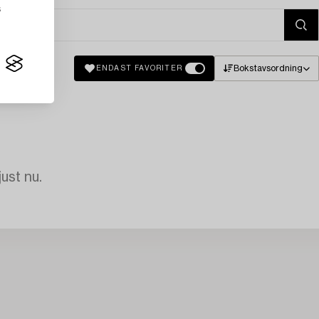
s
Bokstavsordning
ENDAST FAVORITER
just nu.