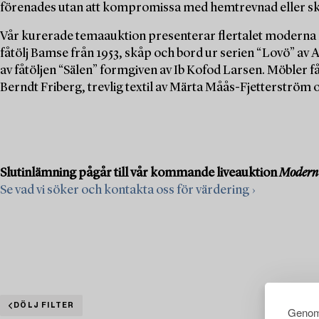
förenades utan att kompromissa med hemtrevnad eller s
Vår kurerade temaauktion presenterar flertalet moderna 
fåtölj Bamse från 1953, skåp och bord ur serien “Lovö” av 
av fåtöljen “Sälen” formgiven av Ib Kofod Larsen. Möbler få
Berndt Friberg, trevlig textil av Märta Måås-Fjetterström 
Slutinlämning pågår till vår kommande liveauktion
Modern 
Se vad vi söker och kontakta oss för värdering ›
DÖLJ FILTER
Genom 