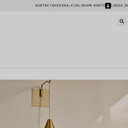
KONTAKT
SVENSKA
EUR
SKAPA KONTO
LOGGA IN