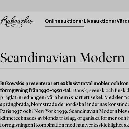
Onlineauktioner
Liveauktioner
Värde
Scandinavian Modern
Bukowskis presenterar ett exklusivt urval möbler och ko
formgivning från 1930-1950-tal.
Dansk, svensk och finsk d
präglat inredningen i våra hem i snart ett sekel. Med de
språngbräda, blomstrade de nordiska ländernas konstindust
Paris 1937 och i New York 1939. Scandinavian Modern blev
kännetecknades av blonda träslag, organiska former och
formgivningen i kombination med hantverksskicklighet ska