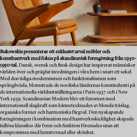
Bukowskis presenterar ett exklusivt urval möbler och
konsthantverk med fokus på skandinavisk formgivning från 1930-
1950-tal.
Dansk, svensk och finsk design har inspirerat människor
världen över och präglat inredningen i våra hem i snart ett sekel.
Med den tidiga modernismen och funktionalismen som
språngbräda, blomstrade de nordiska ländernas konstindustri på
de internationella världsutställningarna i Paris 1937 och i New
York 1939. Scandinavian Modern blev ett fenomen med
internationell slagkraft som kännetecknades av blonda träslag,
organiska former och harmoniska färgval. Den nyskapande
formgivningen i kombination med hantverksskicklighet skapade
tidlösa klassiker där form och funktion förenades utan att
kompromissa med hemtrevnad eller skönhet.