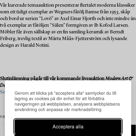
Vår kurerade temaauktion presenterar flertalet moderna klassiker
som ett tidigt exemplar av Wegners fåtölj Bamse från 1953, skåp
och bord ur serien “Lovö” av Axel Einar Hjorth och inte mindre än
två exemplar av fåtöljen “Sälen” formgiven av Ib Kofod Larsen.
Möbler får även sällskap av en fin samling keramik av Berndt
Friberg, trevlig textil av Märta Måås-Fjetterström och lysande
design av Harald Notini.
Slutinlämning pågår till vår kommande liveauktion
Modern Art &
Design
, den 19–20 november.
Se vad vi söker och kontakta oss för värdering ›
Genom att klicka på "acceptera alla" samtycker du till
lagring av cookies på din enhet för att förbättra
navigeringen på webbplatsen, analysera webbplatsens
användning och anpassa vår marknadsföring.
1 föremål
Acceptera alla