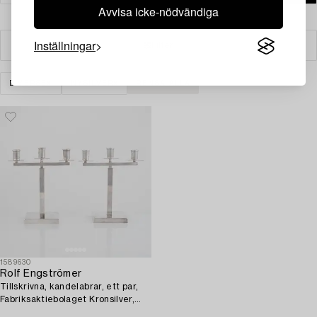
Avvisa icke-nödvändiga
Inställningar
Filter
DIVERSE
NYSILVER
RENSA ALLA
1589630
Rolf Engströmer
Tillskrivna, kandelabrar, ett par,
Fabriksaktiebolaget Kronsilver,
Sverige 1930-tal.