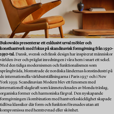
Bukowskis presenterar ett exklusivt urval möbler och
konsthantverk med fokus på skandinavisk formgivning från 1930-
1950-tal.
Dansk, svensk och finsk design har inspirerat människor
världen över och präglat inredningen i våra hem i snart ett sekel.
Med den tidiga modernismen och funktionalismen som
språngbräda, blomstrade de nordiska ländernas konstindustri på
de internationella världsutställningarna i Paris 1937 och i New
York 1939. Scandinavian Modern blev ett fenomen med
internationell slagkraft som kännetecknades av blonda träslag,
organiska former och harmoniska färgval. Den nyskapande
formgivningen i kombination med hantverksskicklighet skapade
tidlösa klassiker där form och funktion förenades utan att
kompromissa med hemtrevnad eller skönhet.