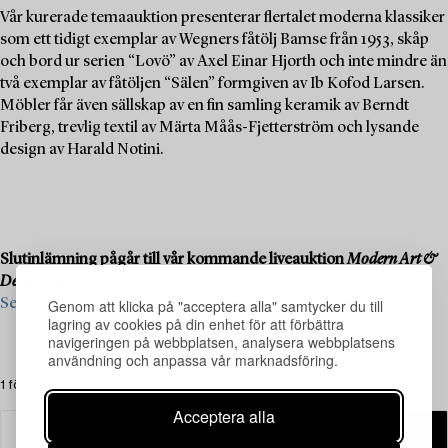
Vår kurerade temaauktion presenterar flertalet moderna klassiker
som ett tidigt exemplar av Wegners fåtölj Bamse från 1953, skåp
och bord ur serien “Lovö” av Axel Einar Hjorth och inte mindre än
två exemplar av fåtöljen “Sälen” formgiven av Ib Kofod Larsen.
Möbler får även sällskap av en fin samling keramik av Berndt
Friberg, trevlig textil av Märta Måås-Fjetterström och lysande
design av Harald Notini.
Slutinlämning pågår till vår kommande liveauktion
Modern Art &
Design
, den 19–20 november.
Se vad vi söker och kontakta oss för värdering ›
Genom att klicka på "acceptera alla" samtycker du till
lagring av cookies på din enhet för att förbättra
navigeringen på webbplatsen, analysera webbplatsens
användning och anpassa vår marknadsföring.
1 föremål
Acceptera alla