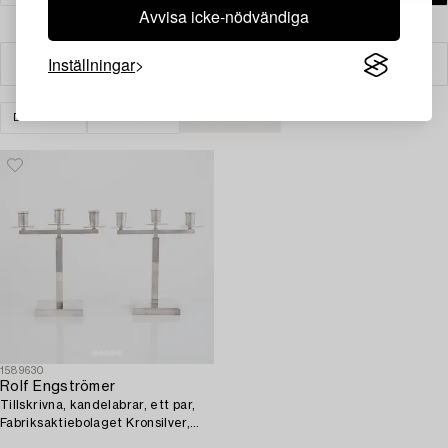
Avvisa icke-nödvändiga
Inställningar
Filter
DIVERSE
NYSILVER
RENSA ALLA
1589630
Rolf Engströmer
Tillskrivna, kandelabrar, ett par,
Fabriksaktiebolaget Kronsilver,
Sverige 1930-tal.