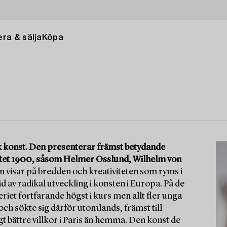
ra & sälja
Köpa
isk konst. Den presenterar främst betydande
iftet 1900, såsom Helmer Osslund, Wilhelm von
 visar på bredden och kreativiteten som ryms i
d av radikal utveckling i konsten i Europa. På de
iet fortfarande högst i kurs men allt fler unga
 och sökte sig därför utomlands, främst till
t bättre villkor i Paris än hemma. Den konst de