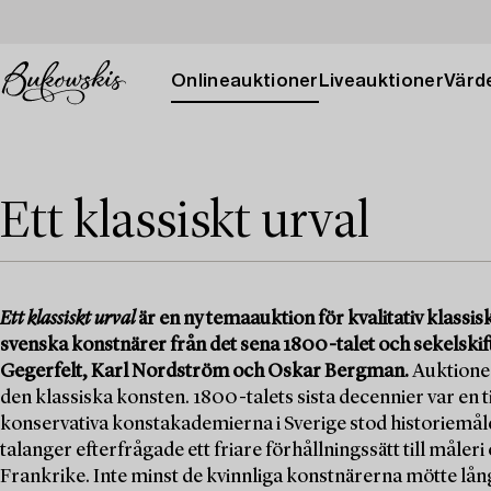
Onlineauktioner
Liveauktioner
Värde
Ett klassiskt urval
Ett klassiskt urval
är en ny temaauktion för kvalitativ klass
svenska konstnärer från det sena 1800-talet och sekelsk
Gegerfelt, Karl Nordström och Oskar Bergman.
Auktionen
den klassiska konsten. 1800-talets sista decennier var en ti
konservativa konstakademierna i Sverige stod historiemåler
talanger efterfrågade ett friare förhållningssätt till måleri
Frankrike. Inte minst de kvinnliga konstnärerna mötte lång