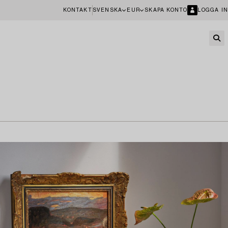
KONTAKT
SVENSKA
EUR
SKAPA KONTO
LOGGA IN