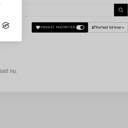
s
Kortast tid kvar
ENDAST FAVORITER
just nu.