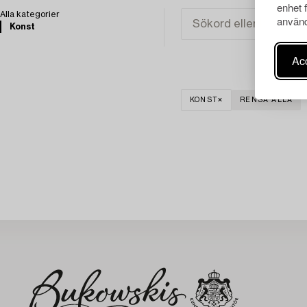
enhet 
Alla kategorier
använd
Konst
Acc
KONST
RENSA ALLA